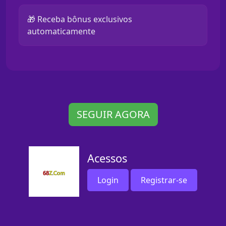
🎁 Receba bônus exclusivos
automaticamente
SEGUIR AGORA
Acessos
Login
Registrar-se