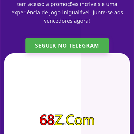
tem acesso a promoções incríveis e uma
experiência de jogo inigualável. Junte-se aos
vencedores agora!
SEGUIR NO TELEGRAM