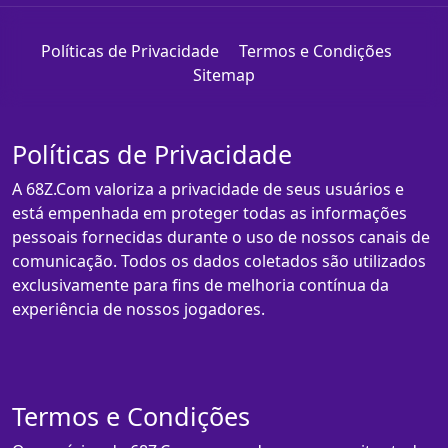
Políticas de Privacidade
Termos e Condições
Sitemap
Políticas de Privacidade
A 68Z.Com valoriza a privacidade de seus usuários e
está empenhada em proteger todas as informações
pessoais fornecidas durante o uso de nossos canais de
comunicação. Todos os dados coletados são utilizados
exclusivamente para fins de melhoria contínua da
experiência de nossos jogadores.
Termos e Condições