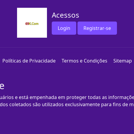
Acessos
Login
Registrar-se
Políticas de Privacidade
Termos e Condições
Sitemap
de
suários e está empenhada em proteger todas as informaçõe
os coletados são utilizados exclusivamente para fins de m