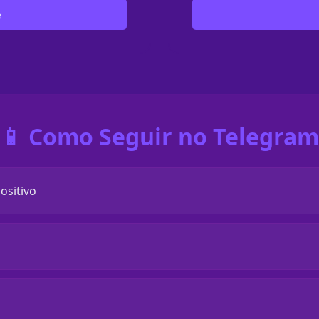
e
📱 Como Seguir no Telegram
ositivo