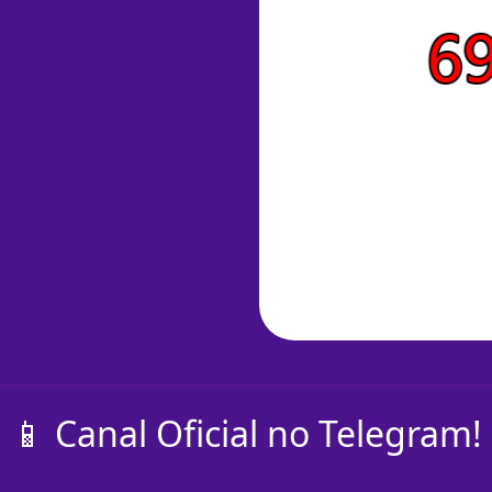
📱 Canal Oficial no Telegram!