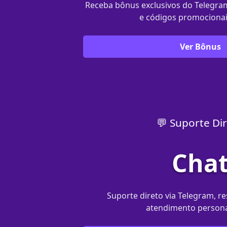
Receba bônus exclusivos do Telegra
e códigos promocionai
Ver Bônus
💬 Suporte Di
Cha
Suporte direto via Telegram, r
atendimento persona