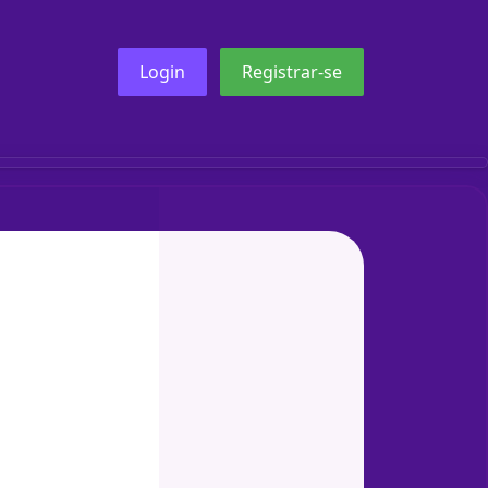
Login
Registrar-se