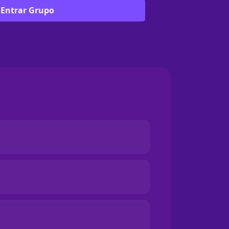
Entrar Grupo