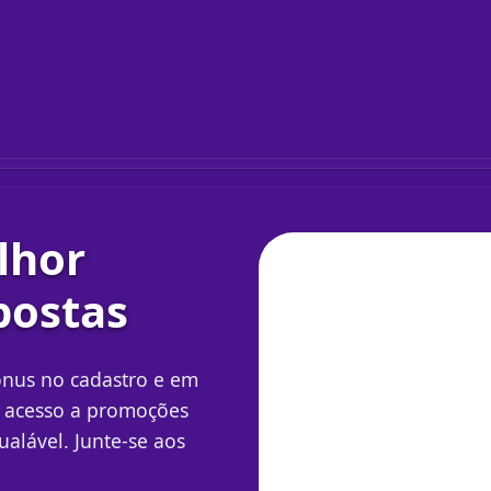
lhor
postas
ônus no cadastro e em
m acesso a promoções
ualável. Junte-se aos