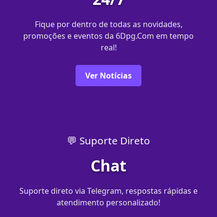
Fique por dentro de todas as novidades,
promoções e eventos da 6Dpg.Com em tempo
real!
Ver Notícias
💬 Suporte Direto
Chat
Suporte direto via Telegram, respostas rápidas e
atendimento personalizado!