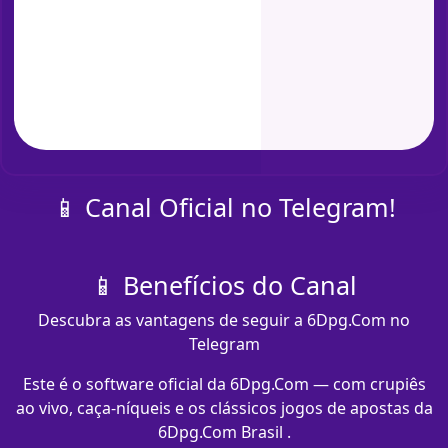
📱 Canal Oficial no Telegram!
📱 Benefícios do Canal
Descubra as vantagens de seguir a 6Dpg.Com no
Telegram
Este é o software oficial da 6Dpg.Com — com crupiês
ao vivo, caça-níqueis e os clássicos jogos de apostas da
6Dpg.Com Brasil .