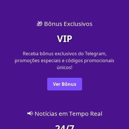
🎁 Bônus Exclusivos
VIP
Receba bônus exclusivos do Telegram,
promoções especiais e códigos promocionais
únicos!
Ver Bônus
📢 Notícias em Tempo Real
24/7