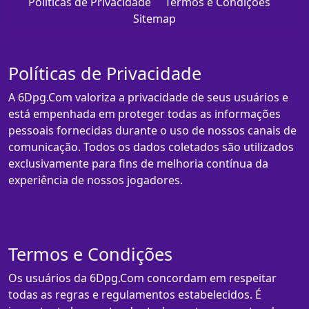
Políticas de Privacidade
Termos e Condições
Sitemap
Políticas de Privacidade
A 6Dpg.Com valoriza a privacidade de seus usuários e
está empenhada em proteger todas as informações
pessoais fornecidas durante o uso de nossos canais de
comunicação. Todos os dados coletados são utilizados
exclusivamente para fins de melhoria contínua da
experiência de nossos jogadores.
Termos e Condições
Os usuários da 6Dpg.Com concordam em respeitar
todas as regras e regulamentos estabelecidos. É