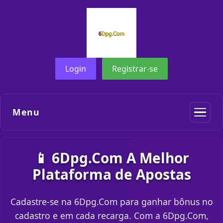
Login
Registrar-se
Menu
📱 6Dpg.Com A Melhor
Plataforma de Apostas
Cadastre-se na 6Dpg.Com para ganhar bônus no
cadastro e em cada recarga. Com a 6Dpg.Com,