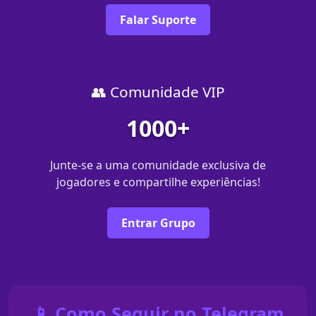
Falar Suporte
👥 Comunidade VIP
1000+
Junte-se a uma comunidade exclusiva de
jogadores e compartilhe experiências!
Entrar Grupo
📱 Como Seguir no Telegram