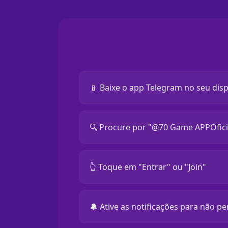
📱 Baixe o app Telegram no seu disp
🔍 Procure por "@70 Game APPOfici
👆 Toque em "Entrar" ou "Join"
🔔 Ative as notificações para não p