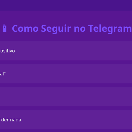
📱 Como Seguir no Telegram
ositivo
al"
erder nada