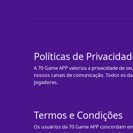
Políticas de Privacida
A 70 Game APP valoriza a privacidade de s
nossos canais de comunicação. Todos os dad
jogadores.
Termos e Condições
Os usuários da 70 Game APP concordam em r