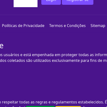
Políticas de Privacidade
Termos e Condições
Sitemap
de
eus usuários e está empenhada em proteger todas as inform
os coletados são utilizados exclusivamente para fins de m
espeitar todas as regras e regulamentos estabelecidos. É