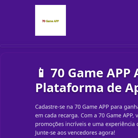
📱 70 Game APP 
Plataforma de A
Cadastre-se na 70 Game APP para ganha
em cada recarga. Com a 70 Game APP, v
promoções incríveis e uma experiência d
Junte-se aos vencedores agora!