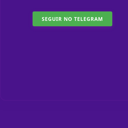
SEGUIR NO TELEGRAM