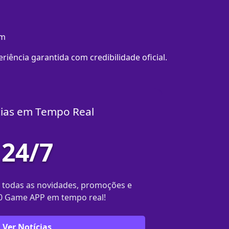
am
ência garantida com credibilidade oficial.
cias em Tempo Real
24/7
e todas as novidades, promoções e
0 Game APP em tempo real!
Ver Notícias