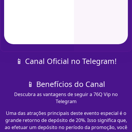
📱 Canal Oficial no Telegram!
📱 Benefícios do Canal
Descubra as vantagens de seguir a 76Q Vip no
Telegram
Uma das atrações principais deste evento especial é o
grande retorno de depósito de 20%. Isso significa que,
ao efetuar um depósito no período da promoção, você