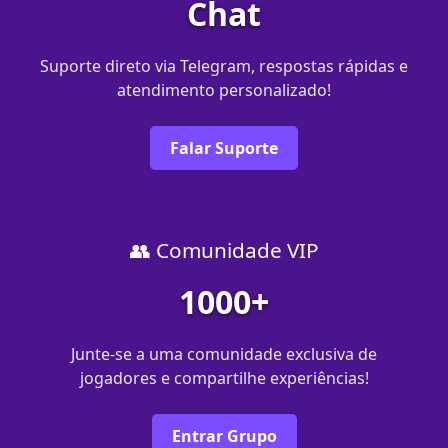
Chat
Suporte direto via Telegram, respostas rápidas e
atendimento personalizado!
Falar Suporte
👥 Comunidade VIP
1000+
Junte-se a uma comunidade exclusiva de
jogadores e compartilhe experiências!
Entrar Grupo