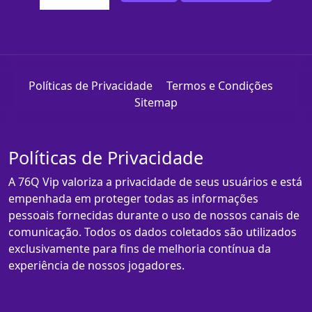
Políticas de Privacidade
Termos e Condições
Sitemap
Políticas de Privacidade
A 76Q Vip valoriza a privacidade de seus usuários e está
empenhada em proteger todas as informações
pessoais fornecidas durante o uso de nossos canais de
comunicação. Todos os dados coletados são utilizados
exclusivamente para fins de melhoria contínua da
experiência de nossos jogadores.