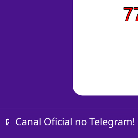
📱 Canal Oficial no Telegram!