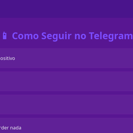
📱 Como Seguir no Telegram
ositivo
erder nada