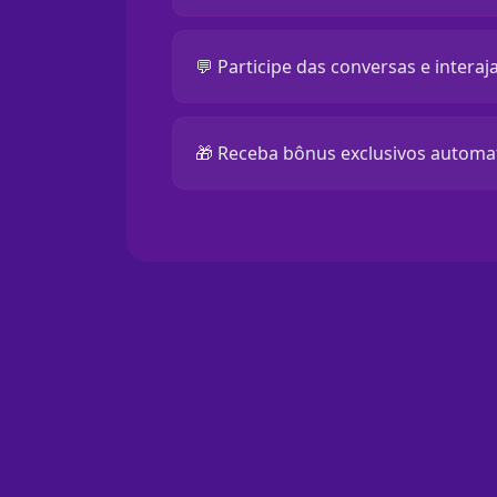
💬 Participe das conversas e interaj
🎁 Receba bônus exclusivos autom