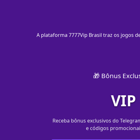
A plataforma 7777Vip Brasil traz os jogos 
🎁 Bônus Exclu
VIP
Receba bônus exclusivos do Telegra
e códigos promocionai