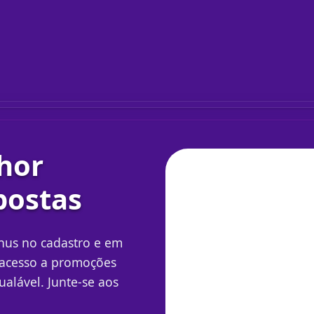
hor
postas
nus no cadastro e em
 acesso a promoções
ualável. Junte-se aos