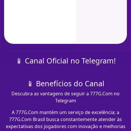
📱 Canal Oficial no Telegram!
📱 Benefícios do Canal
Descubra as vantagens de seguir a 777G.Com no
Telegram
A 777G.Com mantém um serviço de excelência; a
777G.Com Brasil busca constantemente atender às
expectativas dos jogadores com inovação e melhorias