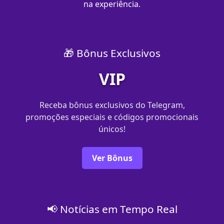
na experiência.
🎁 Bônus Exclusivos
VIP
Receba bônus exclusivos do Telegram,
promoções especiais e códigos promocionais
únicos!
Ver Bônus
📢 Notícias em Tempo Real