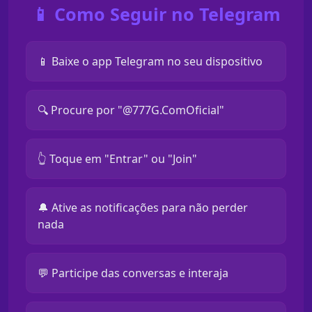
📱 Como Seguir no Telegram
📱 Baixe o app Telegram no seu dispositivo
🔍 Procure por "@777G.ComOficial"
👆 Toque em "Entrar" ou "Join"
🔔 Ative as notificações para não perder
nada
💬 Participe das conversas e interaja