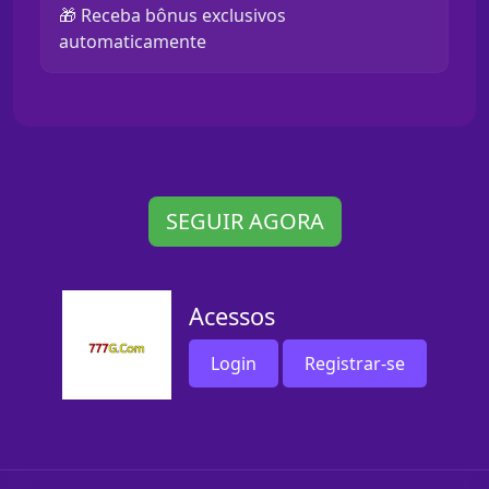
🎁 Receba bônus exclusivos
automaticamente
SEGUIR AGORA
Acessos
Login
Registrar-se