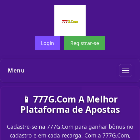
Login
Registrar-se
Menu
📱 777G.Com A Melhor
Plataforma de Apostas
Cadastre-se na 777G.Com para ganhar bônus no
cadastro e em cada recarga. Com a 777G.Com,