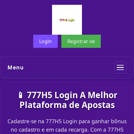
Login
Registrar-se
Menu
📱 777H5 Login A Melhor
Plataforma de Apostas
Cadastre-se na 777H5 Login para ganhar bônus
no cadastro e em cada recarga. Com a 777H5