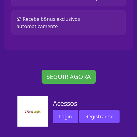
🎁 Receba bônus exclusivos
automaticamente
SEGUIR AGORA
Acessos
Login
Registrar-se