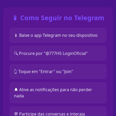
📱 Como Seguir no Telegram
📱 Baixe o app Telegram no seu dispositivo
🔍 Procure por "@777H5 LoginOficial"
👆 Toque em "Entrar" ou "Join"
🔔 Ative as notificações para não perder
nada
💬 Participe das conversas e interaja