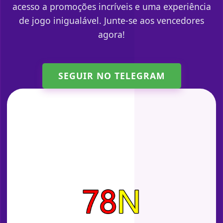
acesso a promoções incríveis e uma experiência
de jogo inigualável. Junte-se aos vencedores
agora!
SEGUIR NO TELEGRAM