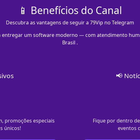
📱 Benefícios do Canal
Descubra as vantagens de seguir a 79Vip no Telegram
ra entregar um software moderno — com atendimento human
Brasil .
sivos
📢 Notí
m, promoções especiais
Fique por dentro d
s únicos!
eventos 