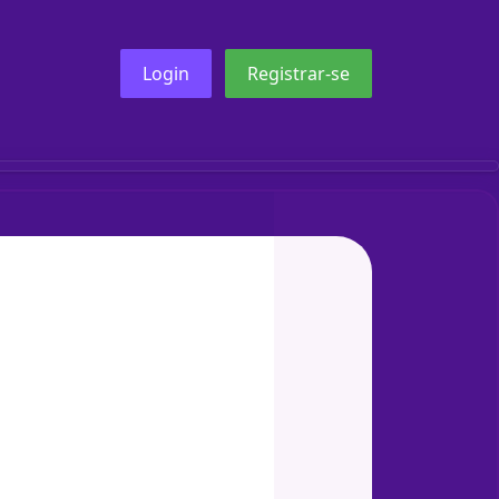
Login
Registrar-se