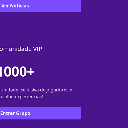
Ver Notícias
Comunidade VIP
1000+
unidade exclusiva de jogadores e
rtilhe experiências!
Entrar Grupo