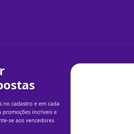
r
postas
s no cadastro e em cada
a promoções incríveis e
unte-se aos vencedores