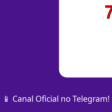
📱 Canal Oficial no Telegram!