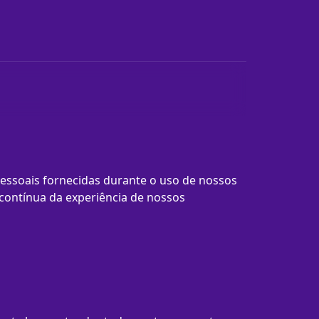
pessoais fornecidas durante o uso de nossos
 contínua da experiência de nossos