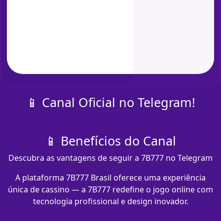
📱 Canal Oficial no Telegram!
📱 Benefícios do Canal
Descubra as vantagens de seguir a 7B777 no Telegram
A plataforma 7B777 Brasil oferece uma experiência
única de cassino — a 7B777 redefine o jogo online com
tecnologia profissional e design inovador.