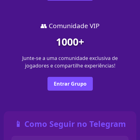
👥 Comunidade VIP
1000+
Junte-se a uma comunidade exclusiva de
jogadores e compartilhe experiências!
Entrar Grupo
📱 Como Seguir no Telegram