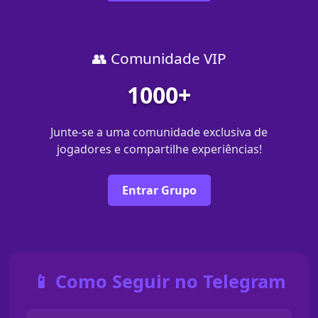
👥 Comunidade VIP
1000+
Junte-se a uma comunidade exclusiva de
jogadores e compartilhe experiências!
Entrar Grupo
📱 Como Seguir no Telegram