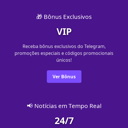
🎁 Bônus Exclusivos
VIP
Receba bônus exclusivos do Telegram,
promoções especiais e códigos promocionais
únicos!
Ver Bônus
📢 Notícias em Tempo Real
24/7