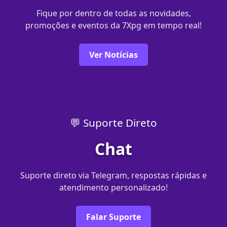
Fique por dentro de todas as novidades,
promoções e eventos da 7Xpg em tempo real!
Ver Notícias
💬 Suporte Direto
Chat
Suporte direto via Telegram, respostas rápidas e
atendimento personalizado!
Falar Suporte