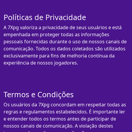
Políticas de Privacidade
A 7Xpg valoriza a privacidade de seus usuários e está
empenhada em proteger todas as informações
pessoais fornecidas durante o uso de nossos canais de
comunicação. Todos os dados coletados são utilizados
exclusivamente para fins de melhoria contínua da
experiência de nossos jogadores.
Termos e Condições
Os usuários da 7Xpg concordam em respeitar todas as
regras e regulamentos estabelecidos. É importante ler
e entender todos os termos antes de participar de
nossos canais de comunicação. A violação destes