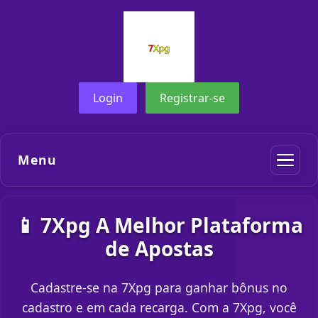
Login
Registrar-se
Menu
📱 7Xpg A Melhor Plataforma
de Apostas
Cadastre-se na 7Xpg para ganhar bônus no
cadastro e em cada recarga. Com a 7Xpg, você