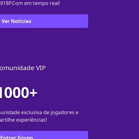
 818P.Com em tempo real!
Ver Notícias
Comunidade VIP
1000+
unidade exclusiva de jogadores e
rtilhe experiências!
Entrar Grupo