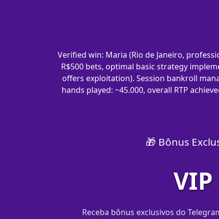
Verified win: Maria (Rio de Janeiro, profes
R$500 bets, optimal basic strategy implem
offers exploitation). Session bankroll man
hands played: ~45.000, overall RTP achiev
🎁 Bônus Exclu
VIP
Receba bônus exclusivos do Telegra