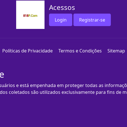
Acessos
Login
Registrar-se
Políticas de Privacidade
Termos e Condições
Sitemap
de
usuários e está empenhada em proteger todas as informaçõ
os coletados são utilizados exclusivamente para fins de m