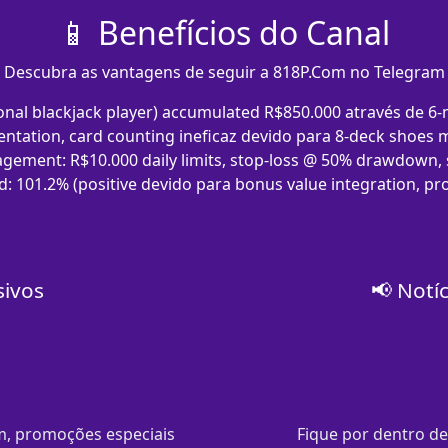
📱 Benefícios do Canal
Descubra as vantagens de seguir a 818P.Com no Telegram
sional blackjack player) accumulated R$850.000 através de 6-
entation, card counting ineficaz devido para 8-deck shoes
agement: R$10.000 daily limits, stop-loss @ 50% drawdown, 
ed: 101.2% (positive devido para bonus value integration, 
sivos
📢 Notí
m, promoções especiais
Fique por dentro d