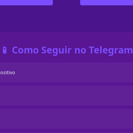
📱 Como Seguir no Telegram
ositivo