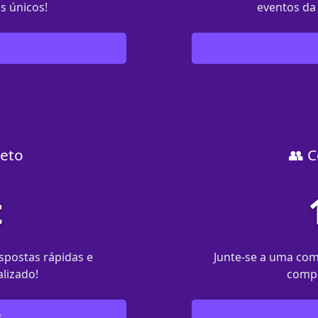
s únicos!
eventos da
reto
👥 
t
espostas rápidas e
Junte-se a uma com
lizado!
compa
e