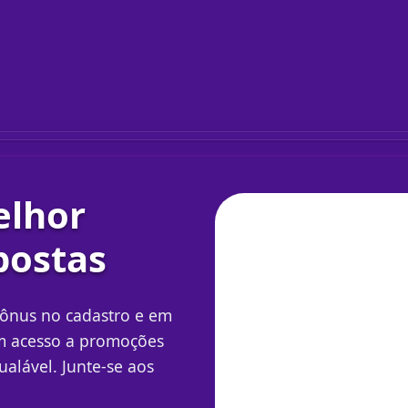
elhor
postas
ônus no cadastro e em
m acesso a promoções
ualável. Junte-se aos