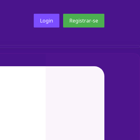
Login
Registrar-se