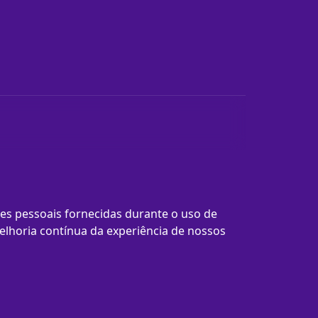
es pessoais fornecidas durante o uso de
elhoria contínua da experiência de nossos