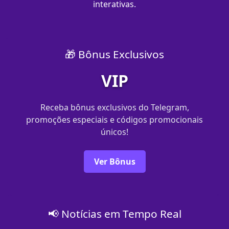
interativas.
🎁 Bônus Exclusivos
VIP
Receba bônus exclusivos do Telegram,
promoções especiais e códigos promocionais
únicos!
Ver Bônus
📢 Notícias em Tempo Real