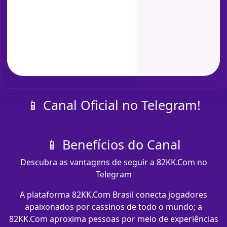
📱 Canal Oficial no Telegram!
📱 Benefícios do Canal
Descubra as vantagens de seguir a 82KK.Com no
Telegram
A plataforma 82KK.Com Brasil conecta jogadores
apaixonados por cassinos de todo o mundo; a
82KK.Com aproxima pessoas por meio de experiências