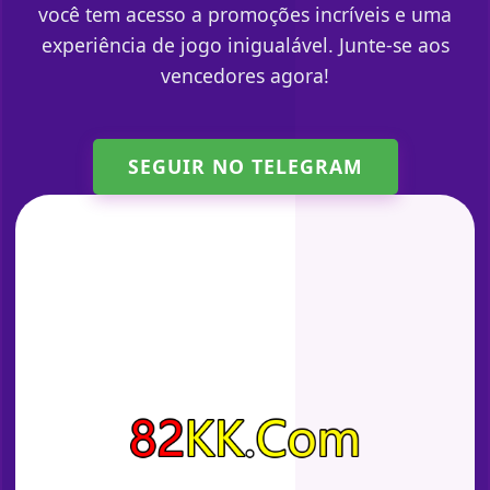
você tem acesso a promoções incríveis e uma
experiência de jogo inigualável. Junte-se aos
vencedores agora!
SEGUIR NO TELEGRAM