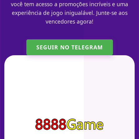
você tem acesso a promoções incríveis e uma
experiência de jogo inigualável. Junte-se aos
vencedores agora!
SEGUIR NO TELEGRAM