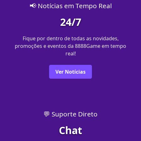
📢 Notícias em Tempo Real
24/7
Fique por dentro de todas as novidades,
promoções e eventos da 8888Game em tempo
real!
Ver Notícias
💬 Suporte Direto
Chat