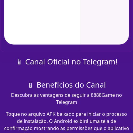
📱 Canal Oficial no Telegram!
📱 Benefícios do Canal
Descubra as vantagens de seguir a 8888Game no
Telegram
Toque no arquivo APK baixado para iniciar o processo
de instalação. O Android exibirá uma tela de
confirmação mostrando as permissões que o aplicativo