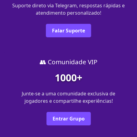
Suporte direto via Telegram, respostas rápidas e
atendimento personalizado!
Falar Suporte
👥 Comunidade VIP
1000+
Junte-se a uma comunidade exclusiva de
jogadores e compartilhe experiências!
Entrar Grupo