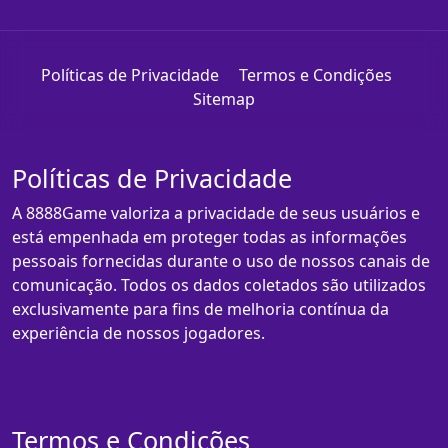
Políticas de Privacidade
Termos e Condições
Sitemap
Políticas de Privacidade
A 8888Game valoriza a privacidade de seus usuários e
está empenhada em proteger todas as informações
pessoais fornecidas durante o uso de nossos canais de
comunicação. Todos os dados coletados são utilizados
exclusivamente para fins de melhoria contínua da
experiência de nossos jogadores.
Termos e Condições