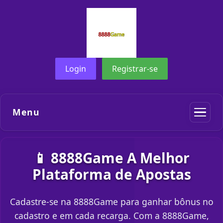
Login
Registrar-se
Menu
📱 8888Game A Melhor
Plataforma de Apostas
Cadastre-se na 8888Game para ganhar bônus no
cadastro e em cada recarga. Com a 8888Game,