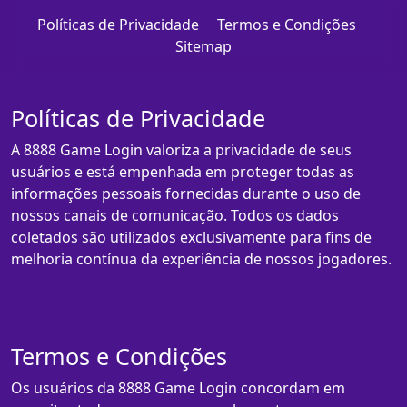
Políticas de Privacidade
Termos e Condições
Sitemap
Políticas de Privacidade
A 8888 Game Login valoriza a privacidade de seus
usuários e está empenhada em proteger todas as
informações pessoais fornecidas durante o uso de
nossos canais de comunicação. Todos os dados
coletados são utilizados exclusivamente para fins de
melhoria contínua da experiência de nossos jogadores.
Termos e Condições
Os usuários da 8888 Game Login concordam em