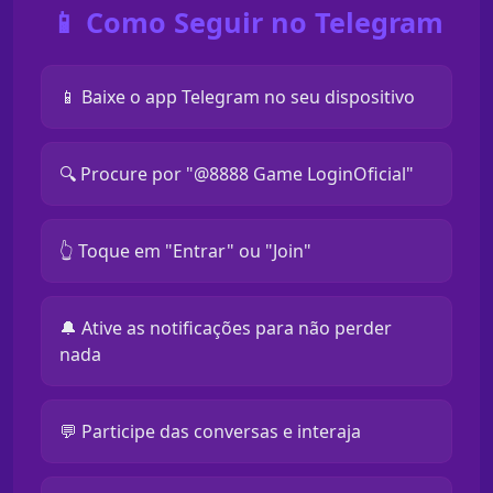
📱 Como Seguir no Telegram
📱 Baixe o app Telegram no seu dispositivo
🔍 Procure por "@8888 Game LoginOficial"
👆 Toque em "Entrar" ou "Join"
🔔 Ative as notificações para não perder
nada
💬 Participe das conversas e interaja