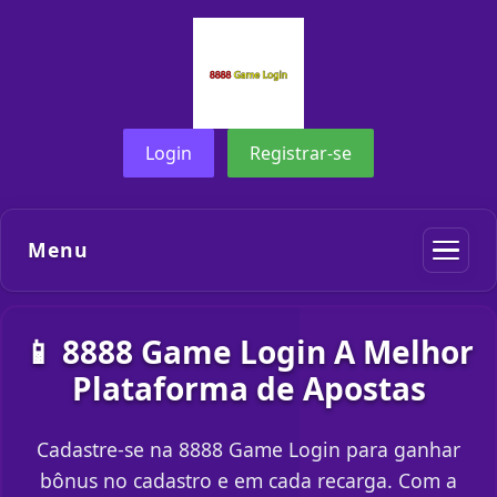
Login
Registrar-se
Menu
📱 8888 Game Login A Melhor
Plataforma de Apostas
Cadastre-se na 8888 Game Login para ganhar
bônus no cadastro e em cada recarga. Com a