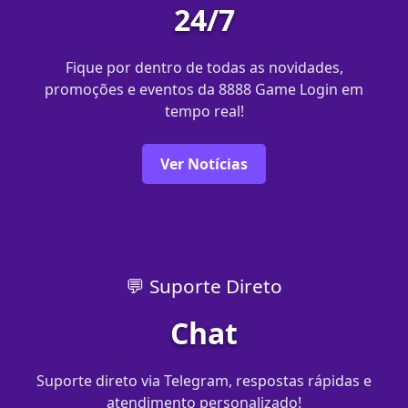
24/7
Fique por dentro de todas as novidades,
promoções e eventos da 8888 Game Login em
tempo real!
Ver Notícias
💬 Suporte Direto
Chat
Suporte direto via Telegram, respostas rápidas e
atendimento personalizado!