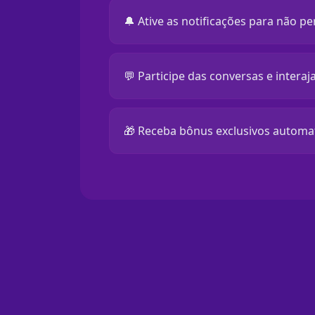
🔔 Ative as notificações para não p
💬 Participe das conversas e interaj
🎁 Receba bônus exclusivos autom