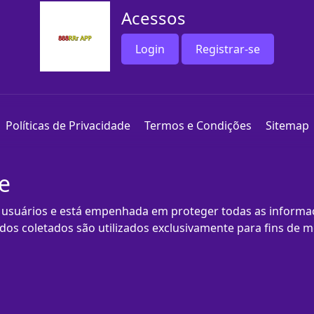
Acessos
Login
Registrar-se
Políticas de Privacidade
Termos e Condições
Sitemap
de
s usuários e está empenhada em proteger todas as informa
os coletados são utilizados exclusivamente para fins de m