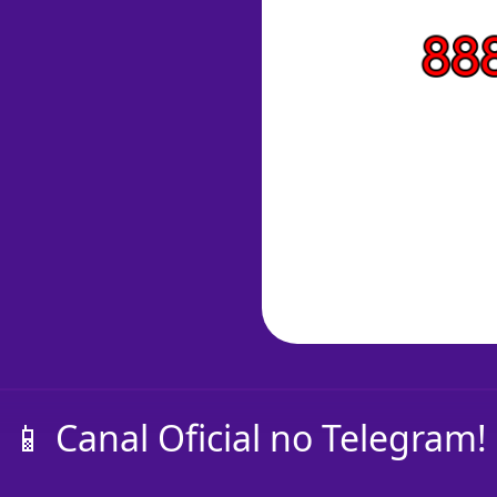
📱 Canal Oficial no Telegram!