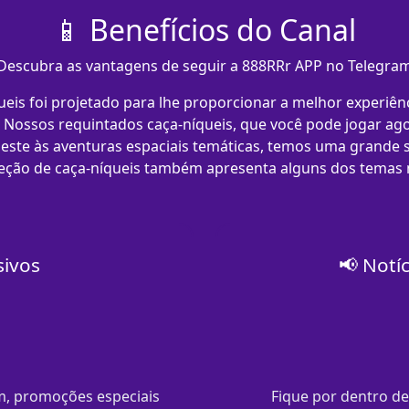
📱 Benefícios do Canal
Descubra as vantagens de seguir a 888RRr APP no Telegra
ueis foi projetado para lhe proporcionar a melhor experiê
s. Nossos requintados caça-níqueis, que você pode jogar a
ste às aventuras espaciais temáticas, temos uma grande s
leção de caça-níqueis também apresenta alguns dos temas 
sivos
📢 Notí
m, promoções especiais
Fique por dentro d