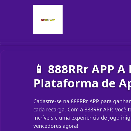
📱 888RRr APP A
Plataforma de A
Cadastre-se na 888RRr APP para ganhar
cada recarga. Com a 888RRr APP, você 
incríveis e uma experiência de jogo inig
vencedores agora!