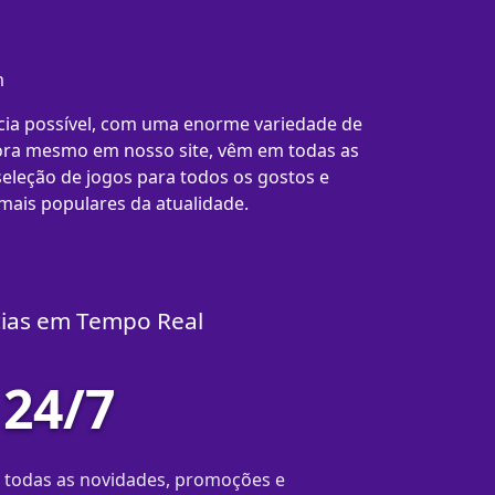
m
ncia possível, com uma enorme variedade de
gora mesmo em nosso site, vêm em todas as
eleção de jogos para todos os gostos e
mais populares da atualidade.
cias em Tempo Real
24/7
e todas as novidades, promoções e