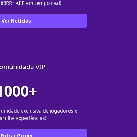
888RRr APP em tempo real!
Ver Notícias
Comunidade VIP
1000+
unidade exclusiva de jogadores e
rtilhe experiências!
Entrar Grupo