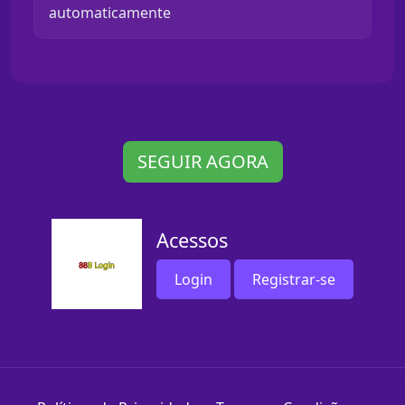
automaticamente
SEGUIR AGORA
Acessos
Login
Registrar-se