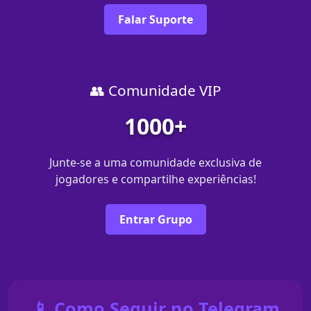
Falar Suporte
👥 Comunidade VIP
1000+
Junte-se a uma comunidade exclusiva de
jogadores e compartilhe experiências!
Entrar Grupo
📱 Como Seguir no Telegram