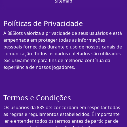
Sitemap
Políticas de Privacidade
A 88Slots valoriza a privacidade de seus usuários e está
empenhada em proteger todas as informações
pessoais fornecidas durante o uso de nossos canais de
comunicação. Todos os dados coletados são utilizados
exclusivamente para fins de melhoria contínua da
experiência de nossos jogadores.
Termos e Condições
Os usuários da 88Slots concordam em respeitar todas
as regras e regulamentos estabelecidos. É importante
ler e entender todos os termos antes de participar de