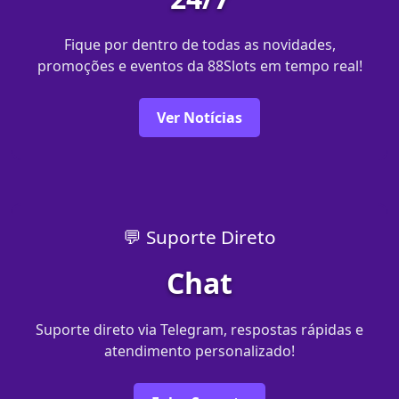
Fique por dentro de todas as novidades,
promoções e eventos da 88Slots em tempo real!
Ver Notícias
💬 Suporte Direto
Chat
Suporte direto via Telegram, respostas rápidas e
atendimento personalizado!