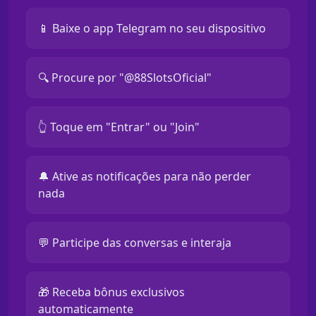
📱 Baixe o app Telegram no seu dispositivo
🔍 Procure por "@88SlotsOficial"
👆 Toque em "Entrar" ou "Join"
🔔 Ative as notificações para não perder
nada
💬 Participe das conversas e interaja
🎁 Receba bônus exclusivos
automaticamente