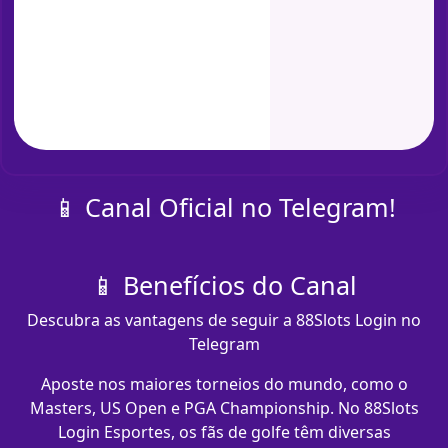
📱 Canal Oficial no Telegram!
📱 Benefícios do Canal
Descubra as vantagens de seguir a 88Slots Login no
Telegram
Aposte nos maiores torneios do mundo, como o
Masters, US Open e PGA Championship. No 88Slots
Login Esportes, os fãs de golfe têm diversas