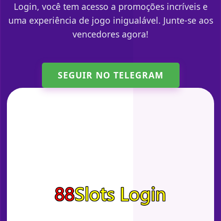
Login, você tem acesso a promoções incríveis e
uma experiência de jogo inigualável. Junte-se aos
vencedores agora!
SEGUIR NO TELEGRAM