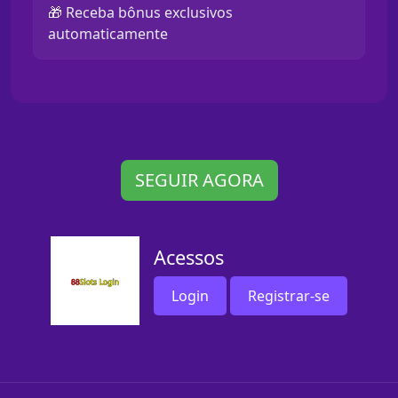
🎁 Receba bônus exclusivos
automaticamente
SEGUIR AGORA
Acessos
Login
Registrar-se