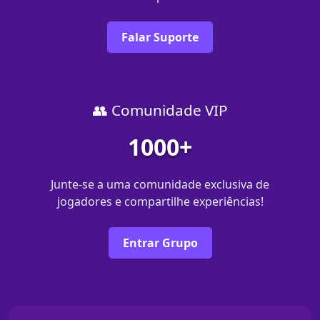
Falar Suporte
👥 Comunidade VIP
1000+
Junte-se a uma comunidade exclusiva de
jogadores e compartilhe experiências!
Entrar Grupo