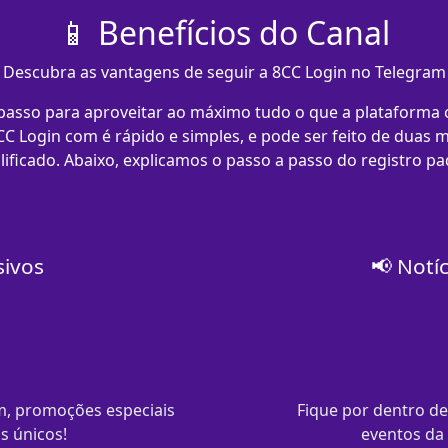
📱 Benefícios do Canal
Descubra as vantagens de seguir a 8CC Login no Telegram
 passo para aproveitar ao máximo tudo o que a plataforma o
CC Login com​ é rápido e simples, e pode ser feito de duas
lificado. Abaixo, explicamos o passo a passo do registro pa
sivos
📢 Notí
m, promoções especiais
Fique por dentro d
s únicos!
eventos da