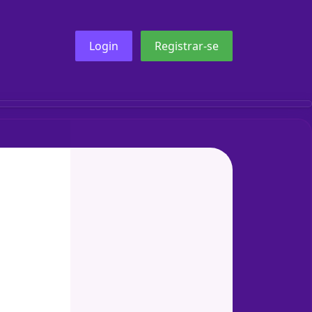
Login
Registrar-se