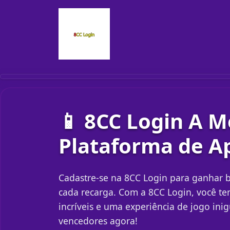
📱 8CC Login A M
Plataforma de A
Cadastre-se na 8CC Login para ganhar 
cada recarga. Com a 8CC Login, você t
incríveis e uma experiência de jogo inig
vencedores agora!