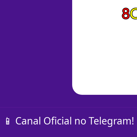
📱 Canal Oficial no Telegram!