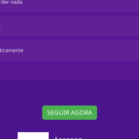
erder nada
a
aticamente
SEGUIR AGORA