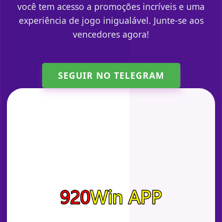
você tem acesso a promoções incríveis e uma
experiência de jogo inigualável. Junte-se aos
vencedores agora!
SEGUIR NO TELEGRAM