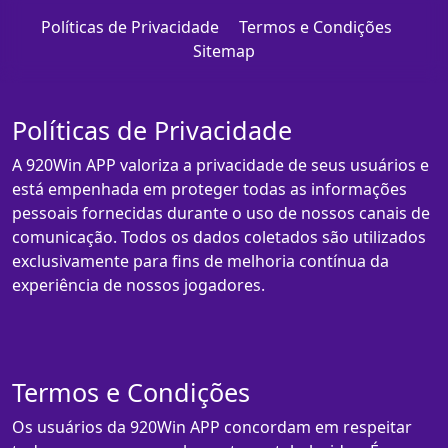
Políticas de Privacidade
Termos e Condições
Sitemap
Políticas de Privacidade
A 920Win APP valoriza a privacidade de seus usuários e
está empenhada em proteger todas as informações
pessoais fornecidas durante o uso de nossos canais de
comunicação. Todos os dados coletados são utilizados
exclusivamente para fins de melhoria contínua da
experiência de nossos jogadores.
Termos e Condições
Os usuários da 920Win APP concordam em respeitar