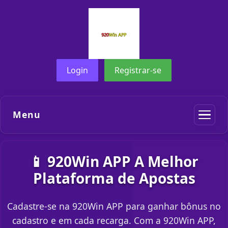
Login
Registrar-se
Menu
📱 920Win APP A Melhor
Plataforma de Apostas
Cadastre-se na 920Win APP para ganhar bônus no
cadastro e em cada recarga. Com a 920Win APP,