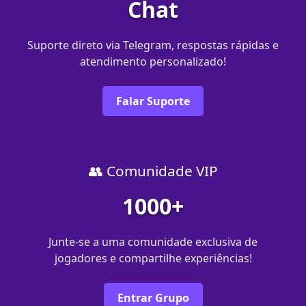
Chat
Suporte direto via Telegram, respostas rápidas e
atendimento personalizado!
Falar Suporte
👥 Comunidade VIP
1000+
Junte-se a uma comunidade exclusiva de
jogadores e compartilhe experiências!
Entrar Grupo