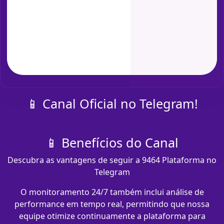
📱 Canal Oficial no Telegram!
📱 Benefícios do Canal
Descubra as vantagens de seguir a 9464 Plataforma no
Telegram
O monitoramento 24/7 também inclui análise de
performance em tempo real, permitindo que nossa
equipe otimize continuamente a plataforma para