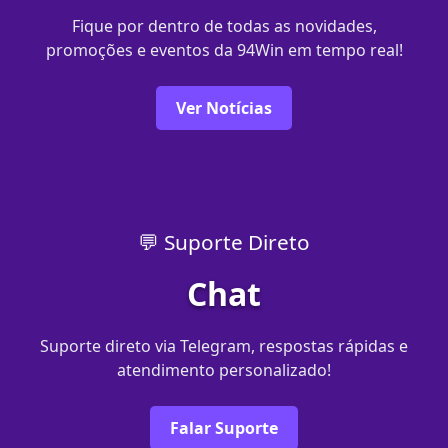
Fique por dentro de todas as novidades,
promoções e eventos da 94Win em tempo real!
Ver Notícias
💬 Suporte Direto
Chat
Suporte direto via Telegram, respostas rápidas e
atendimento personalizado!
Falar Suporte