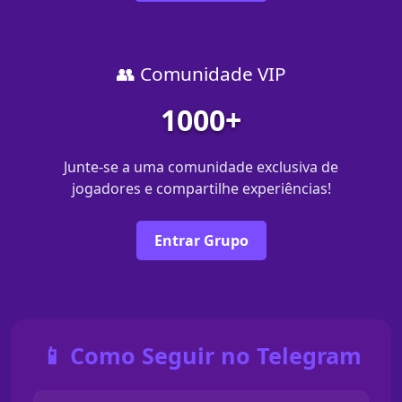
👥 Comunidade VIP
1000+
Junte-se a uma comunidade exclusiva de
jogadores e compartilhe experiências!
Entrar Grupo
📱 Como Seguir no Telegram