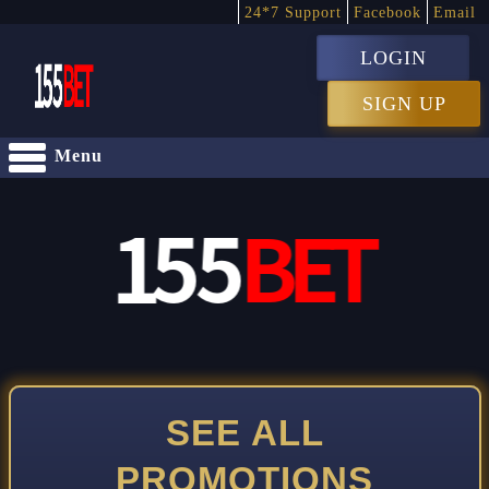
24*7 Support
Facebook
Email
LOGIN
SIGN UP
Menu
SEE ALL
PROMOTIONS