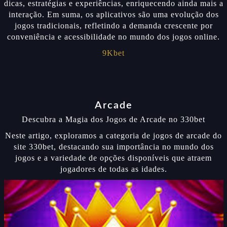
dicas, estratégias e experiências, enriquecendo ainda mais a
interação. Em suma, os aplicativos são uma evolução dos
jogos tradicionais, refletindo a demanda crescente por
conveniência e acessibilidade no mundo dos jogos online.
9Kbet
Arcade
Descubra a Magia dos Jogos de Arcade no 330bet
Neste artigo, exploramos a categoria de jogos de arcade do
site 330bet, destacando sua importância no mundo dos
jogos e a variedade de opções disponíveis que atraem
jogadores de todas as idades.