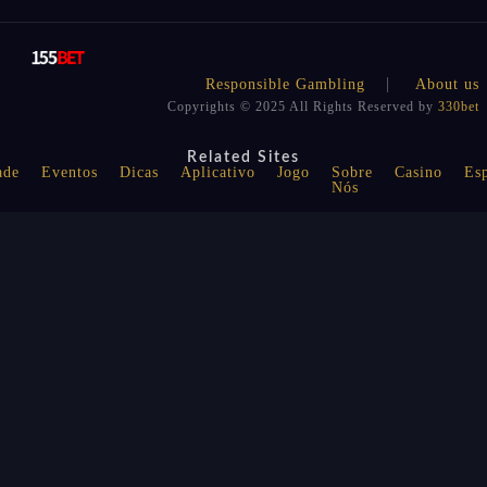
Responsible Gambling
About us
Copyrights © 2025 All Rights Reserved by
330bet
Related Sites
ade
Eventos
Dicas
Aplicativo
Jogo
Sobre
Casino
Esp
Nós